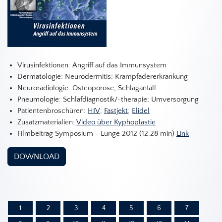
Virusinfektionen: Angriff auf das Immunsystem
Dermatologie: Neurodermitis; Krampfadererkrankung
Neuroradiologie: Osteoporose; Schlaganfall
Pneumologie: Schlafdiagnostik/-therapie; Umversorgung
Patientenbroschüren:
HIV
;
Fastjekt
;
Elidel
Zusatzmaterialien:
Video über Kyphoplastie
Filmbeitrag Symposium - Lunge 2012 (12.28 min)
Link
DOWNLOAD
1
2
3
4
5
6
7