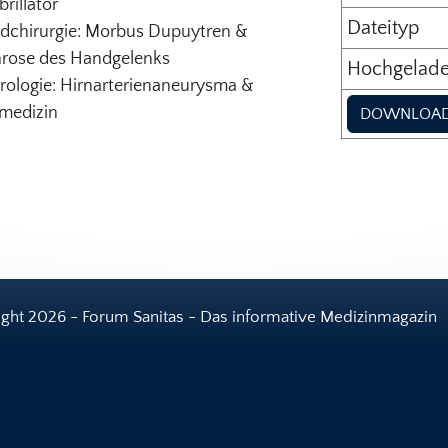
brillator
Dateityp
dchirurgie: Morbus Dupuytren &
hrose des Handgelenks
Hochgelad
rologie: Hirnarterienaneurysma &
emedizin
DOWNLOA
ght 2026 - Forum Sanitas - Das informative Medizinmagazin