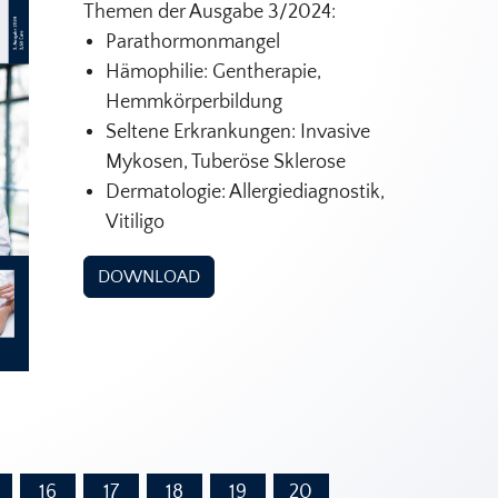
Themen der Ausgabe 3/2024:
Parathormonmangel
Hämophilie: Gentherapie,
Hemmkörperbildung
Seltene Erkrankungen: Invasive
Mykosen, Tuberöse Sklerose
Dermatologie: Allergiediagnostik,
Vitiligo
DOWNLOAD
16
17
18
19
20