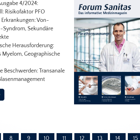
Ausgabe 4/2024:
l: Risikofaktor PFO
 Erkrankungen: Von-
d-Syndrom, Sekundäre
kte
sche Herausforderung:
s Myelom, Geographische
le Beschwerden: Transanale
, Blasenmanagement
D
8
9
10
11
12
13
14
15