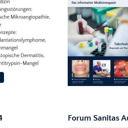
dizin
ungsstörungen:
che Mikroangiopathie,
e
nzepte:
plantationslymphome,
onmangel
Atopische Dermatitis,
titrypsin-Mangel
D
4
Forum Sanitas 