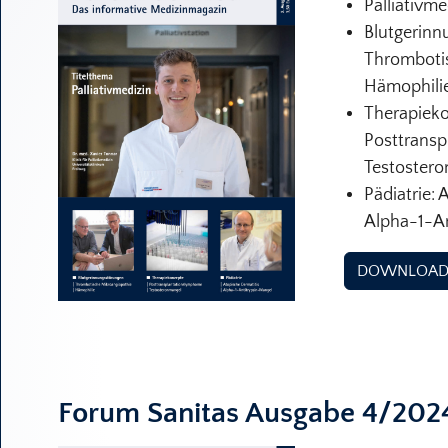
Palliativme
Blutgerinn
Thrombotis
Hämophili
Therapieko
Posttrans
Testoster
Pädiatrie: 
Alpha-1-An
DOWNLOA
Forum Sanitas Ausgabe 4/202