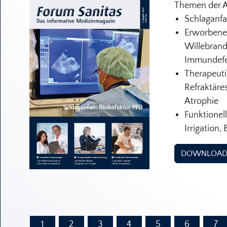
Themen der 
Schlaganfal
Erworbene
Willebran
Immundefe
Therapeuti
Refraktäre
Atrophie
Funktionel
Irrigation
DOWNLOA
1
2
3
4
5
6
7