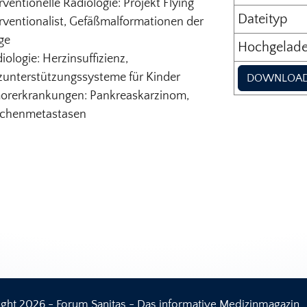
rventionelle Radiologie: Projekt Flying
Dateityp
rventionalist, Gefäßmalformationen der
ge
Hochgelad
iologie: Herzinsuffizienz,
zunterstützungssysteme für Kinder
DOWNLOA
orerkrankungen: Pankreaskarzinom,
chenmetastasen
ght 2026 - Forum Sanitas - Das informative Medizinmagazin