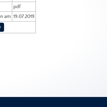
pdf
en am
19.07.2019
D